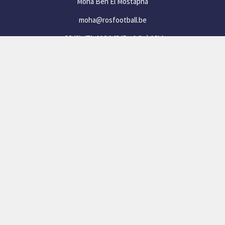
Moha Ben El Mostapha
moha@rosfootball.be
+32 (0) 471 44 04 48
(De 14h à 19h)
SOCIAL
Facebook
Instagram
Twizzit