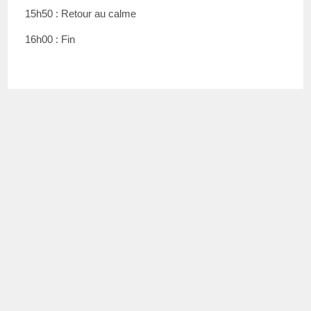
15h50 : Retour au calme
16h00 : Fin
CONTACT
Moha Ben El Mostapha
moha@rosfootball.be
+32 (0) 471 44 04 48
(De 14h à 19h)